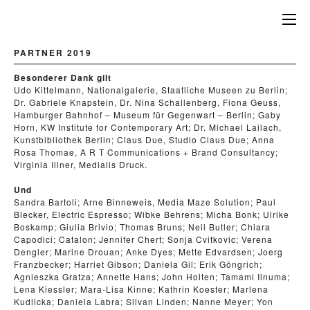
PARTNER 2019
Besonderer Dank gilt
Udo Kittelmann, Nationalgalerie, Staatliche Museen zu Berlin;
Dr. Gabriele Knapstein, Dr. Nina Schallenberg, Fiona Geuss,
Hamburger Bahnhof – Museum für Gegenwart – Berlin; Gaby
Horn, KW Institute for Contemporary Art; Dr. Michael Lailach,
Kunstbibliothek Berlin; Claus Due, Studio Claus Due; Anna
Rosa Thomae, A R T Communications + Brand Consultancy;
Virginia Illner, Medialis Druck.
Und
Sandra Bartoli; Arne Binneweis, Media Maze Solution; Paul
Blecker, Electric Espresso; Wibke Behrens; Micha Bonk; Ulrike
Boskamp; Giulia Brivio; Thomas Bruns; Neil Butler; Chiara
Capodici; Catalon; Jennifer Chert; Sonja Cvitkovic; Verena
Dengler; Marine Drouan; Anke Dyes; Mette Edvardsen; Joerg
Franzbecker; Harriet Gibson; Daniela Gil; Erik Göngrich;
Agnieszka Gratza; Annette Hans; John Holten; Tamami Iinuma;
Lena Kiessler; Mara-Lisa Kinne; Kathrin Koester; Marlena
Kudlicka; Daniela Labra; Silvan Linden; Nanne Meyer; Yon