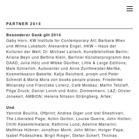
PARTNER 2014
Besonderer Dank gilt 2014
Gaby Horn, KW Institute for Contemporary Art; Barbara Wien
und Wilma Lukatsch; Alexandra Engel, HKW – Haus der
Kulturen der Welt; Dr. Michael Lailach, Kunstbibliothek Berlin;
Ariane Beyn und Bettina Klein, Berliner Künstlerprogramm des
DAAD; Julia Hölz und Wibke Günther, Little & Large Editions;
Maik Schierloh, Autocenter und Anne Zunftmeister-Mertke,
Kosmetiksalon Babette; Katja Reichard, proqm und Peter
Schmidt & Maria Mora von books people places; Friederike
Wolansky und Franziska Lorenz, Café Moskau; Martin Tetzlaff,
Pöge Druck; Daniel Lorch und Aidin; Zimmermann, L&Z; Olivier
Jonekeit, AMBION; Helena Nilsson Strängberg, Artek;
Und
Yannick Bouillis, Offprint; Andrea Giger und Izet Sheshivari,
The Liberated Page; Acton Gorton; Louise Guerra; John Holten;
Chitti Kasemkitvatana; Kathrine Lund; Adeline Manarini;
Matthias Hübner; Jonathan Monk; John Miller; Holger Pape;
Isabel Podeschwa; Birgit Rieger; Stefan Scherf; Thomas